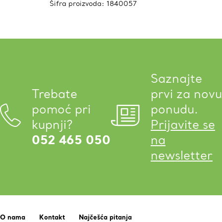
Šifra proizvoda:
1840057
Saznajte
Trebate
prvi za novu
pomoć pri
ponudu.
kupnji?
Prijavite se
052 465 050
na
newsletter
O nama
Kontakt
Najčešća pitanja