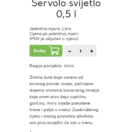
Servolo svijetlo
0,5 l
Jedinična mjera: Litra
Cijena po jediničnoj mjeri:
(PDV je uključen u cijenu)
Dodaj
−
+
1
kom.
Regija porijekla:
Istra
Zlatno žute boje vareno od
biranog pilsner slada, začinjeno
dvjema vrstama bavarskog hmelja
koje ovom pivu daju suptilnu
gorčinu, miris svježe pokošene
trave i polja u cvatu! Zaokruženog
tijela i malog postotka alkohola
ovo pivo osvježiti će vas u trenu.