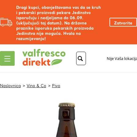
Dragi kupci, obavještavamo vas da se kruh
i pekarski proizvodi pekare Jedinstvo
isporučuju i nedjeljama do 06.09.
(uključujući taj datum). Na državne
Zatvorite
praznike isporuka pekarskih proizvoda
Jedinstva nije moguća. Hvala na
razumijevanju!
Nije Vaša lokacij
Naslovnica
Vino & Co
Pivo