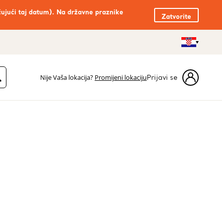
čujući taj datum). Na državne praznike
Zatvorite
Nije Vaša lokacija?
Promijeni lokaciju
Prijavi se