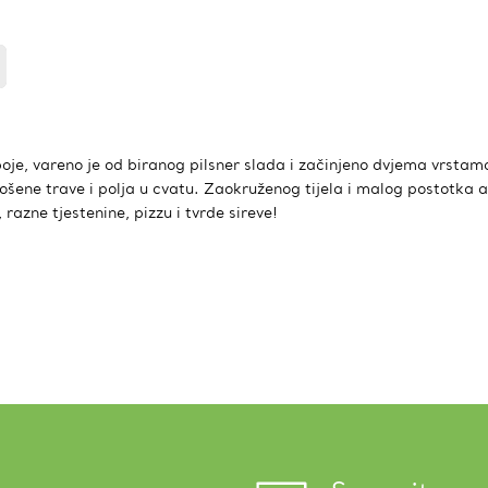
 boje, vareno je od biranog pilsner slada i začinjeno dvjema vrst
ošene trave i polja u cvatu. Zaokruženog tijela i malog postotka al
, razne tjestenine, pizzu i tvrde sireve!