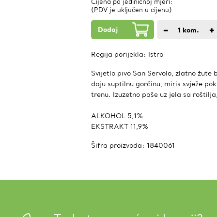
Cijena po jediničnoj mjeri:
(PDV je uključen u cijenu)
Dodaj
−
+
1
kom.
Regija porijekla:
Istra
Svijetlo pivo San Servolo, zlatno žute
daju suptilnu gorčinu, miris svježe pok
trenu. Izuzetno paše uz jela sa roštilja
ALKOHOL 5,1%
EKSTRAKT 11,9%
Šifra proizvoda:
1840061