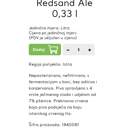
Redsand Ale
0,33 l
Jedinična mjera: Litra
Cijena po jediničnoj mjeri:
(PDV je uključen u cijenu)
Dodaj
−
+
1
kom.
Regija porijekla:
Istra
Nepasterizirano, nefiltrirano, s
fermentacijom u boci, bez aditiva i
konzervansa. Pivo spravljeno s 4
vrste ječmenog slada i udjelom od
7% pšenice. Prekrasna crvena
boja piva podsjeća na boju
istarskog crvenog tla.
Šifra proizvoda:
1840081