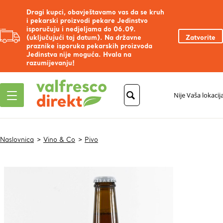
Dragi kupci, obavještavamo vas da se kruh
i pekarski proizvodi pekare Jedinstvo
isporučuju i nedjeljama do 06.09.
(uključujući taj datum). Na državne
Zatvorite
praznike isporuka pekarskih proizvoda
Jedinstva nije moguća. Hvala na
razumijevanju!
Nije Vaša lokacij
Naslovnica
Vino & Co
Pivo