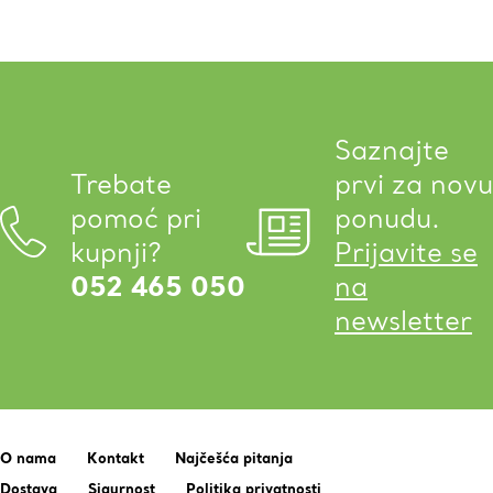
Saznajte
Trebate
prvi za novu
pomoć pri
ponudu.
kupnji?
Prijavite se
052 465 050
na
newsletter
O nama
Kontakt
Najčešća pitanja
Dostava
Sigurnost
Politika privatnosti