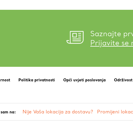
Saznajte pr
Prijavite se
urnost
Politika privatnosti
Opći uvjeti poslovanja
Održivost
Nije Vaša lokacija za dostavu?
Promijeni lokac
 sam na: