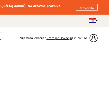
čujući taj datum). Na državne praznike
Zatvorite
Nije Vaša lokacija?
Promijeni lokaciju
Prijavi se