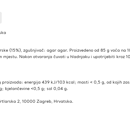
ska
trske (15%), zgušnjivač: agar agar. Proizvedeno od 85 g voća na 
mjestu. Nakon otvaranja čuvati u hladnjaku i upotrijebiti kroz 10
g proizvoda: energija 439 kJ/103 kcal; masti < 0,5 g, od kojih za
 g; bjelančevine <0,5 g; sol 0,04 g.
 Vrtlarska 2, 10000 Zagreb, Hrvatska.