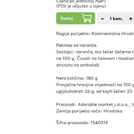
Cijena po jediničnoj mjeri:
(PDV je uključen u cijenu)
Dodaj
−
+
1
kom.
Regija porijekla:
Kontinentalna Hrvat
Pekmez od naranče.
Sastojci: naranča, bio šećer šećerne 
na 100 g. Čuvati na tamnom i hladnom 
otisnuto na ambalaži.
Neto količina: 180 g
Prosječne hranjive vrijednosti na 100 
ugljikohidrati 26 g, od kojih šećeri 23
Proizvodi: Adorable market j.d.o.o.,
Zemlja porijekla voća: Hrvatska
Šifra proizvoda:
1540319