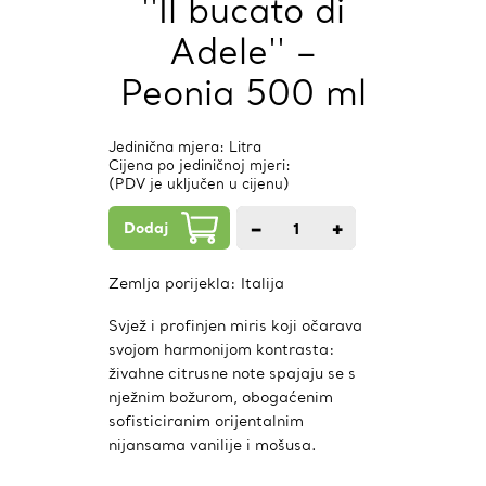
''Il bucato di
Adele'' –
Peonia 500 ml
Jedinična mjera: Litra
Cijena po jediničnoj mjeri:
(PDV je uključen u cijenu)
Dodaj
−
+
1
kom.
Zemlja porijekla:
Italija
Svjež i profinjen miris koji očarava
svojom harmonijom kontrasta:
živahne citrusne note spajaju se s
nježnim božurom, obogaćenim
sofisticiranim orijentalnim
nijansama vanilije i mošusa.