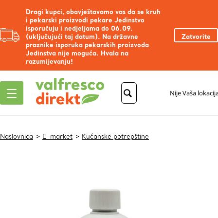
Dragi kupci, obavještavamo vas da se kruh
i pekarski proizvodi pekare Jedinstvo
isporučuju i nedjeljama do 06.09.
(uključujući taj datum). Na državne
Zatvorite
praznike isporuka pekarskih proizvoda
Jedinstva nije moguća. Hvala na
razumijevanju!
Nije Vaša lokacij
Naslovnica
E-market
Kućanske potrepštine