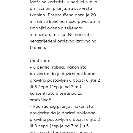
Može se koristiti i u perilici rublja i
pri ručnom pranju, za sve vrste
tkanina. Preporučena doza je 20
ml, ali se količina može povećati ili
smanjiti ovisno o željenom
intenzitetu mirisa. Ne nanositi
nerazrijeđeni proizvod izravno na
tkaninu.
Upotreba:
- u perilici rublja: nakon što
provjerite da je dozirni poklopac
pravilno postavljen u bočici ulijte 2
ili 3 čepa (čep je od 7 ml)
koncentrata u pretinac za
omekšivač
- kod ručnog pranja: nakon što
provjerite da je dozirni poklopac
pravilno postavljen u bočici ulijte 2
ili 3 čepa (čep je od 7 ml) u 5
litara vode tijekom posljednjeg