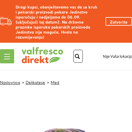
Dragi kupci, obavještavamo vas da se kruh
i pekarski proizvodi pekare Jedinstvo
isporučuju i nedjeljama do 06.09.
(uključujući taj datum). Na državne
Zatvorite
praznike isporuka pekarskih proizvoda
Jedinstva nije moguća. Hvala na
razumijevanju!
Nije Vaša lokacij
Naslovnica
Delikatese
Med