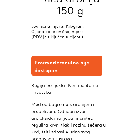
150 g
Jedinična mjera: Kilogram
Cijena po jediničnoj mjeri:
(PDV je uključen u cijenu)
Proizvod trenutno nije
dostupan
Regija porijekla:
Kontinentalna
Hrvatska
Med od bagrema s aronijom i
propolisom. Odličan izvor
antioksidansa, jača imunitet,
regulira krvni tlak i razinu šećera u
krvi, štiti zdravlje urinarnog i
probavnog sustava...