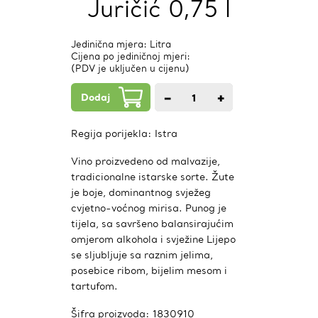
Juričić 0,75 l
Jedinična mjera: Litra
Cijena po jediničnoj mjeri:
(PDV je uključen u cijenu)
Dodaj
−
+
1
kom.
Regija porijekla:
Istra
Vino proizvedeno od malvazije,
tradicionalne istarske sorte. Žute
je boje, dominantnog svježeg
cvjetno-voćnog mirisa. Punog je
tijela, sa savršeno balansirajućim
omjerom alkohola i svježine Lijepo
se sljubljuje sa raznim jelima,
posebice ribom, bijelim mesom i
tartufom.
Šifra proizvoda:
1830910