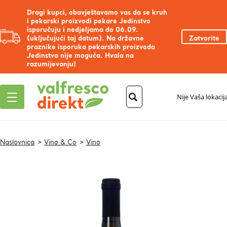
Dragi kupci, obavještavamo vas da se kruh
i pekarski proizvodi pekare Jedinstvo
isporučuju i nedjeljama do 06.09.
(uključujući taj datum). Na državne
Zatvorite
praznike isporuka pekarskih proizvoda
Jedinstva nije moguća. Hvala na
razumijevanju!
Nije Vaša lokacij
Naslovnica
Vino & Co
Vino