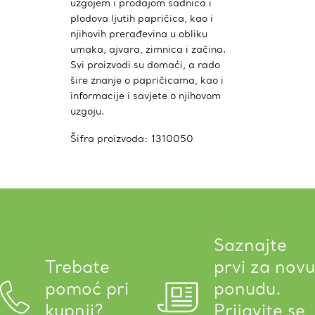
uzgojem i prodajom sadnica i
plodova ljutih papričica, kao i
njihovih prerađevina u obliku
umaka, ajvara, zimnica i začina.
Svi proizvodi su domaći, a rado
šire znanje o papričicama, kao i
informacije i savjete o njihovom
uzgoju.
Šifra proizvoda:
1310050
Saznajte
Trebate
prvi za novu
pomoć pri
ponudu.
kupnji?
Prijavite se