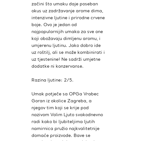
začini što umaku daje poseban
okus uz zadržavanje arome dima,
intenzivne ljutine i prirodne crvene
boje. Ovo je jedan od
najpopularnijih umaka za sve one
koji obožavaju dimljenu aromu, i
umjerenu ljutinu. Jako dobro ide
uz roštilj, ali se može kombinirati i
uz tjestenine! Ne sadrži umjetne
dodatke ni konzervanse.
Razina ljutine: 2/5.
Umak potječe sa OPGa Vrabec
Goran iz okolice Zagreba, a
njegov tim koji se krije pod
nazivom Volim Ljuto svakodnevno
radi kako bi ljubiteljima ljutih
namirnica pružio najkvalitetnije
domaće proizvode. Bave se