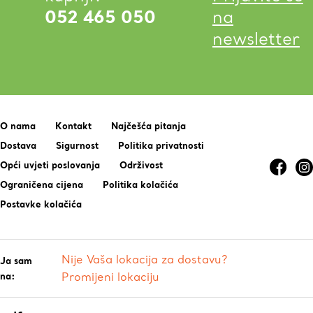
052 465 050
na
newsletter
O nama
Kontakt
Najčešća pitanja
Dostava
Sigurnost
Politika privatnosti
Opći uvjeti poslovanja
Održivost
Ograničena cijena
Politika kolačića
Postavke kolačića
Nije Vaša lokacija za dostavu?
Ja sam
na:
Promijeni lokaciju