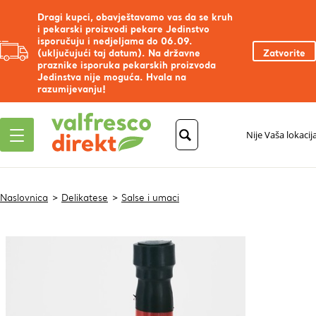
Dragi kupci, obavještavamo vas da se kruh
i pekarski proizvodi pekare Jedinstvo
isporučuju i nedjeljama do 06.09.
(uključujući taj datum). Na državne
Zatvorite
praznike isporuka pekarskih proizvoda
Jedinstva nije moguća. Hvala na
razumijevanju!
Nije Vaša lokacij
Naslovnica
Delikatese
Salse i umaci