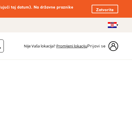
čujući taj datum). Na državne praznike
Zatvorite
Nije Vaša lokacija?
Promijeni lokaciju
Prijavi se