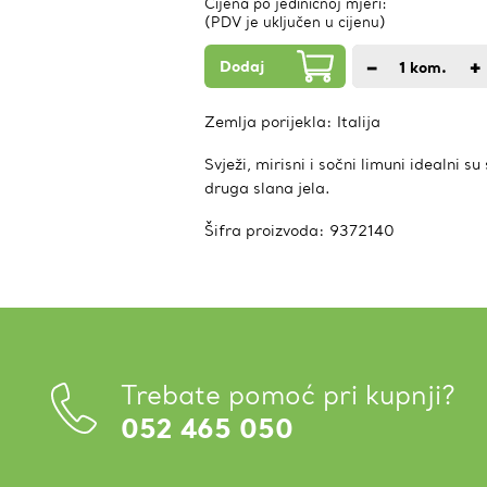
Cijena po jediničnoj mjeri:
(PDV je uključen u cijenu)
Dodaj
−
+
1
kom.
Zemlja porijekla:
Italija
Svježi, mirisni i sočni limuni idealni s
druga slana jela.
Šifra proizvoda:
9372140
Trebate pomoć pri kupnji?
052 465 050