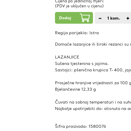
Cijena po jediničnoj mjeri:
(PDV je uključen u cijenu)
Dodaj
−
+
1
kom.
Regija porijekla:
Istra
Domaće lazanjice ili široki rezanci su 
LAZANJICE
Sušena tjestenina s jajima.
Sastojci: pšenična krupica T-400, jaj
Prosječne hranjive vrijednosti za 100 
Bjelančevine 12,33 g
Čuvati na sobnoj temperaturi i na su
Najbolje upotrijebiti do: otisnuto na 
Šifra proizvoda:
1580076