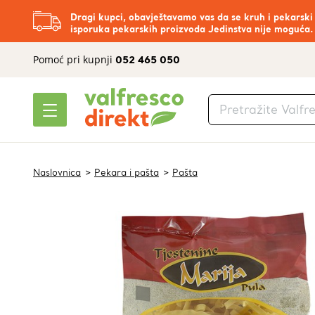
Dragi kupci, obavještavamo vas da se kruh i pekarski
isporuka pekarskih proizvoda Jedinstva nije moguća.
Pomoć pri kupnji
052 465 050
Naslovnica
Pekara i pašta
Pašta