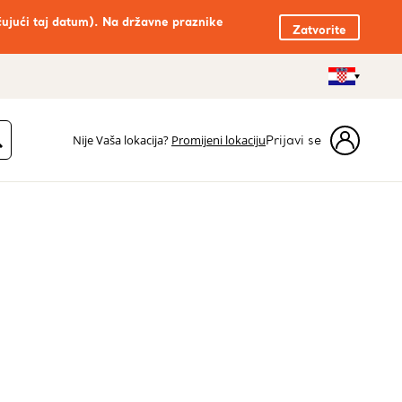
čujući taj datum). Na državne praznike
Zatvorite
Nije Vaša lokacija?
Promijeni lokaciju
Prijavi se