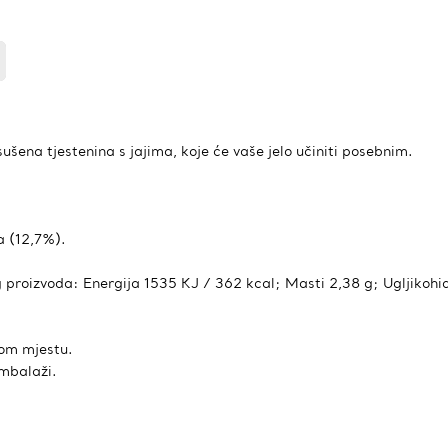
sušena tjestenina s jajima, koje će vaše jelo učiniti posebnim.
a (12,7%).
g proizvoda: Energija 1535 KJ / 362 kcal; Masti 2,38 g; Ugljikohid
hom mjestu.
ambalaži.