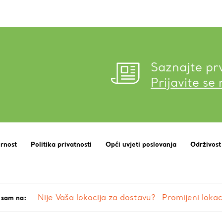
Saznajte pr
Prijavite se
urnost
Politika privatnosti
Opći uvjeti poslovanja
Održivost
Nije Vaša lokacija za dostavu?
Promijeni lokac
 sam na: