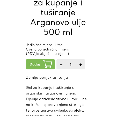
za kupanje i
tuširanje
Arganovo ulje
500 ml
Jedinična mjera: Litra
Cijena po jediničnoj mjeri:
(PDV je uključen u cijenu)
Dodaj
−
+
1
kom.
Zemlja porijekla:
Italija
Gel za kupanje i tuširanje s
organskim arganovim uljem.
Djeluje antioksidativno i umirujuće
na kožu, usporava njeno starenje
te joj osigurava svilenkasti efekt.