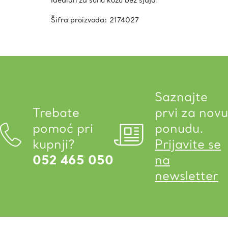
Idealan za suhu kožu bez sjaja.
Šifra proizvoda:
2174027
Saznajte
Trebate
prvi za novu
pomoć pri
ponudu.
kupnji?
Prijavite se
052 465 050
na
newsletter