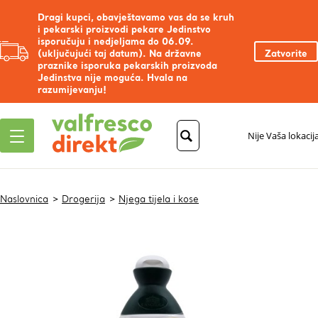
Dragi kupci, obavještavamo vas da se kruh
i pekarski proizvodi pekare Jedinstvo
isporučuju i nedjeljama do 06.09.
(uključujući taj datum). Na državne
Zatvorite
praznike isporuka pekarskih proizvoda
Jedinstva nije moguća. Hvala na
razumijevanju!
Nije Vaša lokacij
Naslovnica
Drogerija
Njega tijela i kose