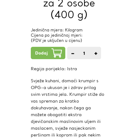
za 2 osobe
(400 g)
Jedinična mjera: Kilogram
Cijena po jediničnoj mjeri:
(PDV je uključen u cijenu)
Dodaj
−
+
1
kom.
Regija porijekla:
Istra
Svježe kuhani, domaći krumpir s
OPG-a ukusan je i zdrav prilog
svim vrstima jela. Krumpir stiže do
vas spreman za kratko
dokuhavanje, nakon čega ga
možete obogatiti ekstra
djevičanskim maslinovim uljem ili
maslacem, svježe nasjeckanim
peršinom ili koprom ili pak nekim