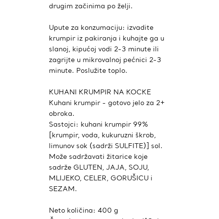
drugim začinima po želji.
Upute za konzumaciju: izvadite
krumpir iz pakiranja i kuhajte ga u
slanoj, kipućoj vodi 2-3 minute ili
zagrijte u mikrovalnoj pećnici 2-3
minute. Poslužite toplo.
KUHANI KRUMPIR NA KOCKE
Kuhani krumpir - gotovo jelo za 2+
obroka.
Sastojci: kuhani krumpir 99%
[krumpir, voda, kukuruzni škrob,
limunov sok (sadrži SULFITE)] sol.
Može sadržavati žitarice koje
sadrže GLUTEN, JAJA, SOJU,
MLIJEKO, CELER, GORUŠICU i
SEZAM.
Neto količina: 400 g