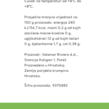
Čuvati na temperaturi od +4°C do
+8°C.
Prosječna hranjiva vrijednost na
100 g proizvoda: energija 240
kJ/56,7 kcal, masti 0,2 g od kojih
zasićene masne kiseline 0 g,
ugljikohidrati 12 g od kojih šećeri
0 g, bjelančevine 1,7 g, sol 0,38 g.
Proizvodi: Valamar Riviera d.d.,
Stancija Kaligari 1, Poreč
Proizvedeno u Hrvatskoj.
Zemlja porijekla krumpira:
Hrvatska.
Šifra proizvoda:
9370483