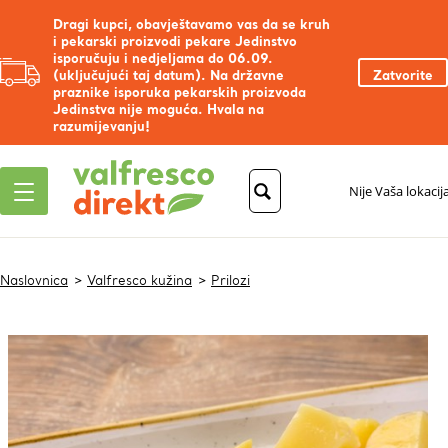
Dragi kupci, obavještavamo vas da se kruh
i pekarski proizvodi pekare Jedinstvo
isporučuju i nedjeljama do 06.09.
(uključujući taj datum). Na državne
Zatvorite
praznike isporuka pekarskih proizvoda
Jedinstva nije moguća. Hvala na
razumijevanju!
Nije Vaša lokacij
Naslovnica
Valfresco kužina
Prilozi