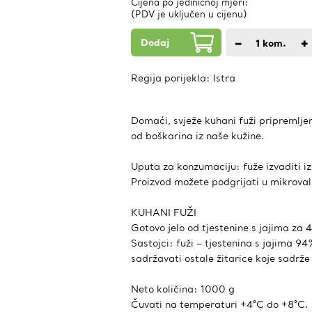
Cijena po jediničnoj mjeri:
(PDV je uključen u cijenu)
Dodaj
−
+
1
kom.
Regija porijekla:
Istra
Domaći, svježe kuhani fuži pripremljeni
od boškarina iz naše kužine.
Uputa za konzumaciju: fuže izvaditi iz p
Proizvod možete podgrijati u mikrovalno
KUHANI FUŽI
Gotovo jelo od tjestenine s jajima za 
Sastojci: fuži – tjestenina s jajima 
sadržavati ostale žitarice koje sa
Neto količina: 1000 g
Čuvati na temperaturi +4°C do +8°C.