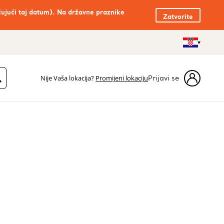
čujući taj datum). Na državne praznike
Zatvorite
Nije Vaša lokacija?
Promijeni lokaciju
Prijavi se