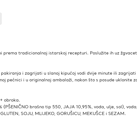
 prema tradicionalnoj istarskoj recepturi. Poslužite ih uz žgvacet 
akiranja i zagrijati u slanoj kipućoj vodi dvije minute ili zagrijati
j pećnici i u originalnoj ambalaži, nakon što s posude uklonite zaš
4+ obroka.
94% (PŠENIČNO brašno tip 550, JAJA 10,95%, voda, ulje, sol), voda,
drže GLUTEN, SOJU, MLIJEKO, GORUŠICU, MEKUŠCE i SEZAM.