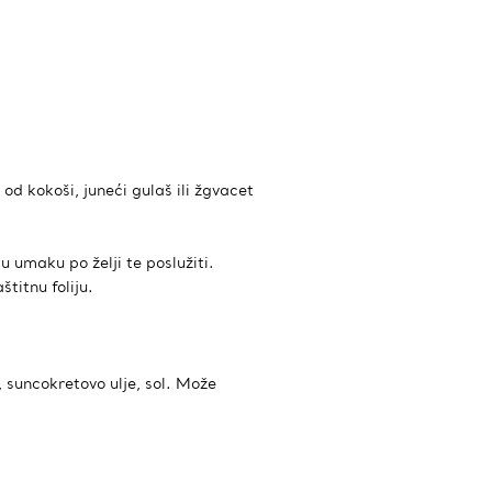
od kokoši, juneći gulaš ili žgvacet
 u umaku po želji te poslužiti.
titnu foliju.
 suncokretovo ulje, sol. Može