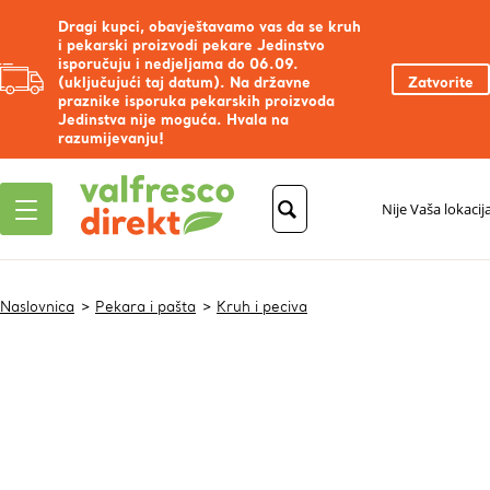
Dragi kupci, obavještavamo vas da se kruh
i pekarski proizvodi pekare Jedinstvo
isporučuju i nedjeljama do 06.09.
(uključujući taj datum). Na državne
Zatvorite
praznike isporuka pekarskih proizvoda
Jedinstva nije moguća. Hvala na
razumijevanju!
Nije Vaša lokacij
Naslovnica
Pekara i pašta
Kruh i peciva