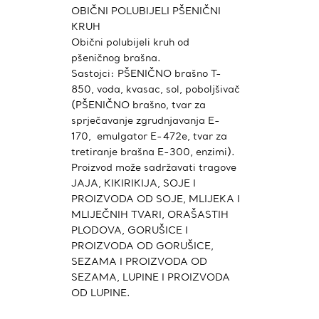
OBIČNI POLUBIJELI PŠENIČNI
KRUH
Obični polubijeli kruh od
pšeničnog brašna.
Sastojci: PŠENIČNO brašno T-
850, voda, kvasac, sol, poboljšivač
(PŠENIČNO brašno, tvar za
sprječavanje zgrudnjavanja E-
170, emulgator E-472e, tvar za
tretiranje brašna E-300, enzimi).
Proizvod može sadržavati tragove
JAJA, KIKIRIKIJA, SOJE I
PROIZVODA OD SOJE, MLIJEKA I
MLIJEČNIH TVARI, ORAŠASTIH
PLODOVA, GORUŠICE I
PROIZVODA OD GORUŠICE,
SEZAMA I PROIZVODA OD
SEZAMA, LUPINE I PROIZVODA
OD LUPINE.