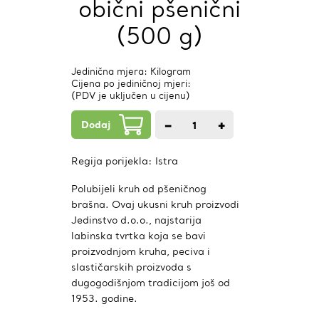
obični pšenični
(500 g)
Jedinična mjera: Kilogram
Cijena po jediničnoj mjeri:
(PDV je uključen u cijenu)
Dodaj
−
+
1
kom.
Regija porijekla:
Istra
Polubijeli kruh od pšeničnog
brašna. Ovaj ukusni kruh proizvodi
Jedinstvo d.o.o., najstarija
labinska tvrtka koja se bavi
proizvodnjom kruha, peciva i
slastičarskih proizvoda s
dugogodišnjom tradicijom još od
1953. godine.