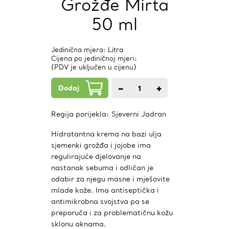
Grožđe Mirta
50 ml
Jedinična mjera: Litra
Cijena po jediničnoj mjeri:
(PDV je uključen u cijenu)
Dodaj
−
+
1
kom.
Regija porijekla:
Sjeverni Jadran
Hidratantna krema na bazi ulja
sjemenki grožđa i jojobe ima
regulirajuće djelovanje na
nastanak sebuma i odličan je
odabir za njegu masne i mješovite
mlade kože. Ima antiseptička i
antimikrobna svojstva pa se
preporuča i za problematičnu kožu
sklonu aknama.