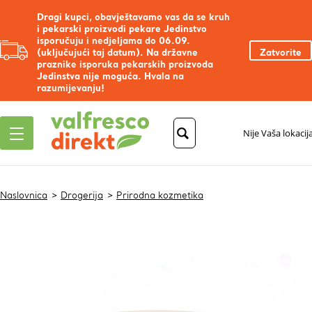
Dragi kupci, obavještavamo vas da se kruh
i pekarski proizvodi pekare Jedinstvo
isporučuju i nedjeljama do 06.09.
(uključujući taj datum). Na državne
Zatvorite
praznike isporuka pekarskih proizvoda
Jedinstva nije moguća. Hvala na
razumijevanju!
Nije Vaša lokacij
Naslovnica
Drogerija
Prirodna kozmetika