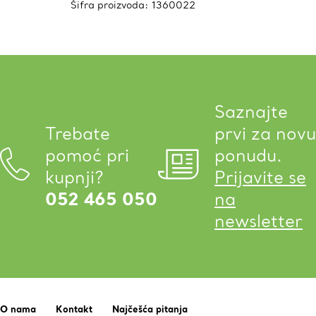
Šifra proizvoda:
1360022
Saznajte
Trebate
prvi za novu
pomoć pri
ponudu.
kupnji?
Prijavite se
052 465 050
na
newsletter
O nama
Kontakt
Najčešća pitanja