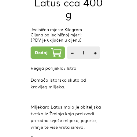
Latus cca 400
g
Jedinična mjera: Kilogram
Cijena po jediničnoj mjeri:
(PDV je uključen u cijenu)
Dodaj
−
+
1
kom.
Regija porijekla:
Istra
Domaća istarska skuta od
kravljeg mlijeka.
Mljekara Latus mala je obiteljska
tvrtka iz Žminja koja proizvodi
prirodno svježe mlijeko, jogurte,
vrhnje te više vrsta sireva.