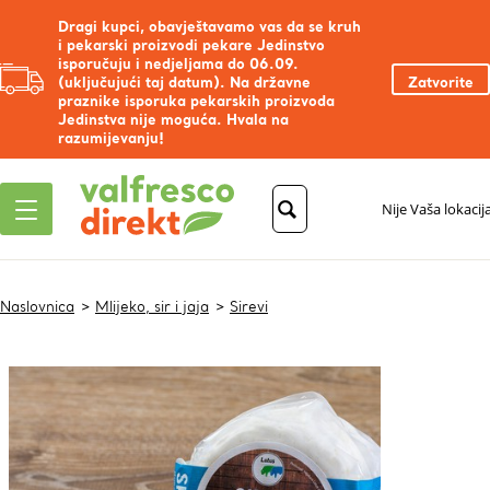
Dragi kupci, obavještavamo vas da se kruh
i pekarski proizvodi pekare Jedinstvo
isporučuju i nedjeljama do 06.09.
(uključujući taj datum). Na državne
Zatvorite
praznike isporuka pekarskih proizvoda
Jedinstva nije moguća. Hvala na
razumijevanju!
Nije Vaša lokacij
Naslovnica
Mlijeko, sir i jaja
Sirevi