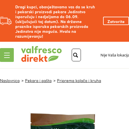
Dragi kupci, obavještavamo vas da se kruh
i pekarski proizvodi pekare Jedinstvo
isporučuju i nedjeljama do 06.09.
(uključujući taj datum). Na državne
Zatvorite
praznike isporuka pekarskih proizvoda
Jedinstva nije moguća. Hvala na
razumijevanju!
Nije Vaša lokacij
Naslovnica
Pekara i pašta
Priprema kolača i kruha