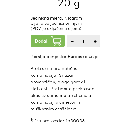
20 g
Jedinična mjera: Kilogram
Cijena po jediničnoj mjeri:
(PDV je uključen u cijenu)
Dodaj
−
+
1
kom.
Zemlja porijekla:
Europska unija
Prekrasna aromatična
kombinacija! Snažan i
aromatičan, blago gorak i
slatkast. Postignite prekrasan
okus uz samo malu količinu u
kombinaciji s cimetom i
muškatnim oraščićem.
Šifra proizvoda:
1650058