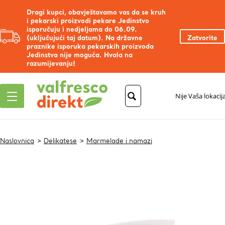
Dragi kupci, obavještavamo vas da se kruh
i pekarski proizvodi pekare Jedinstvo
isporučuju i nedjeljama do 06.09.
(uključujući taj datum). Na državne
Zatvorite
praznike isporuka pekarskih proizvoda
Jedinstva nije moguća. Hvala na
razumijevanju!
Nije Vaša lokacij
Naslovnica
Delikatese
Marmelade i namazi