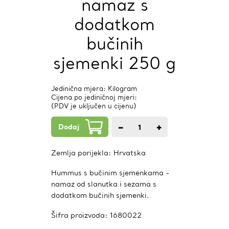
namaz s
dodatkom
bučinih
sjemenki 250 g
Jedinična mjera: Kilogram
Cijena po jediničnoj mjeri:
(PDV je uključen u cijenu)
Dodaj
−
+
1
kom.
Zemlja porijekla:
Hrvatska
Hummus s bučinim sjemenkama -
namaz od slanutka i sezama s
dodatkom bučinih sjemenki.
Šifra proizvoda:
1680022