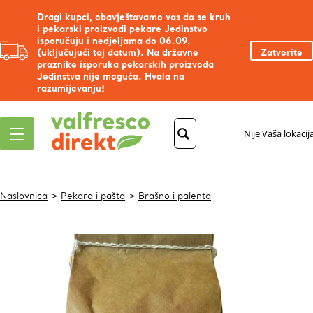
Dragi kupci, obavještavamo vas da se kruh
i pekarski proizvodi pekare Jedinstvo
isporučuju i nedjeljama do 06.09.
(uključujući taj datum). Na državne
Zatvorite
praznike isporuka pekarskih proizvoda
Jedinstva nije moguća. Hvala na
razumijevanju!
Nije Vaša lokacij
Naslovnica
Pekara i pašta
Brašno i palenta