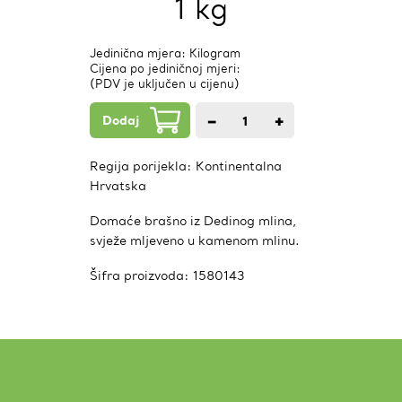
1 kg
Jedinična mjera: Kilogram
Cijena po jediničnoj mjeri:
(PDV je uključen u cijenu)
Dodaj
−
+
1
kom.
Regija porijekla:
Kontinentalna
Hrvatska
Domaće brašno iz Dedinog mlina,
svježe mljeveno u kamenom mlinu.
Šifra proizvoda:
1580143