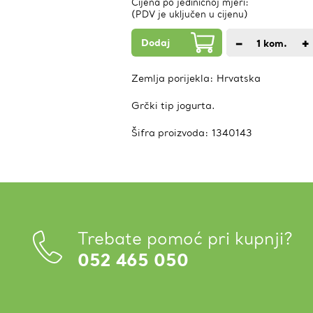
Cijena po jediničnoj mjeri:
(PDV je uključen u cijenu)
Dodaj
−
+
1
kom.
Zemlja porijekla:
Hrvatska
Grčki tip jogurta.
Šifra proizvoda:
1340143
Trebate pomoć pri kupnji?
052 465 050