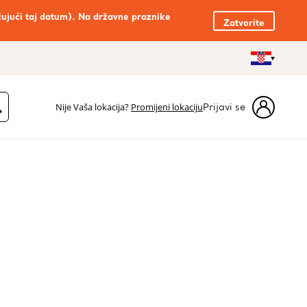
čujući taj datum). Na državne praznike
Zatvorite
Nije Vaša lokacija?
Promijeni lokaciju
Prijavi se