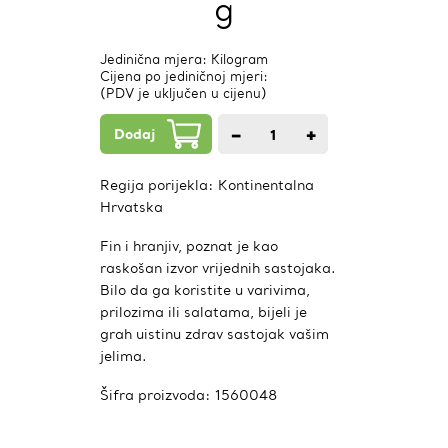
g
Jedinična mjera: Kilogram
Cijena po jediničnoj mjeri:
(PDV je uključen u cijenu)
Dodaj
−
+
1
kom.
Regija porijekla:
Kontinentalna
Hrvatska
Fin i hranjiv, poznat je kao
raskošan izvor vrijednih sastojaka.
Bilo da ga koristite u varivima,
prilozima ili salatama, bijeli je
grah uistinu zdrav sastojak vašim
jelima.
Šifra proizvoda:
1560048