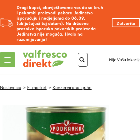
Dragi kupci, obavještavamo vas da se kruh
i pekarski proizvodi pekare Jedinstvo
isporučuju i nedjeljama do 06.09.
(uključujući taj datum). Na državne
Zatvorite
praznike isporuka pekarskih proizvoda
Jedinstva nije moguća. Hvala na
razumijevanju!
Nije Vaša lokacij
Naslovnica
E-market
Konzervirano i juhe