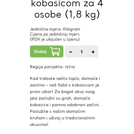
kobasicom za 4
osobe (1,8 kg)
Jedinična mjera: Kilogram
Cijena po jediničnoj mjeri:
(PDV je uključen u cijenu)
Dodaj
−
+
1
kom.
Regija porijekla:
Istra
Kad trebate nešto toplo, domaće i
zasitno – naš fažol s kobasicom je
pravi izbor! Za bogat okus ovog
jela zaslužni su grah, domaća
kobasica i pomno odabrani začini.
Poslužite s našim domaćim
kruhom i uživaj u tradicionalnim
okusima!