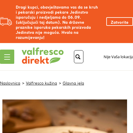
Dragi kupci, obavještavamo vas da se kruh
i pekarski proizvodi pekare Jedinstvo
isporučuju i nedjeljama do 06.09.
(uključujući taj datum). Na državne
Zatvorite
praznike isporuka pekarskih proizvoda
Jedinstva nije moguća. Hvala na
razumijevanju!
Nije Vaša lokacij
Naslovnica
Valfresco kužina
Glavna jela