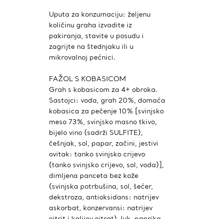
Uputa za konzumaciju: željenu
količinu graha izvadite iz
pakiranja, stavite u posudu i
zagrijte na štednjaku ili u
mikrovalnoj pećnici.
FAŽOL S KOBASICOM
Grah s kobasicom za 4+ obroka.
Sastojci: voda, grah 20%, domaća
kobasica za pečenje 10% [svinjsko
meso 73%, svinjsko masno tkivo,
bijelo vino (sadrži SULFITE),
češnjak, sol, papar, začini, jestivi
ovitak: tanko svinjsko crijevo
(tanko svinjsko crijevo, sol, voda)],
dimljena panceta bez kože
(svinjska potrbušina, sol, šećer,
dekstroza, antioksidans: natrijev
askorbat, konzervansi: natrijev
nitrit i kalijev nitrat), luk, paprika,