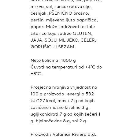
mrkva, sol, suncokretovo ulje,
češnjak, PŠENIČNO brašno,
peršin, mljevena ljuta papričica,
papar. Može sadržavati ostale
žitarice koje sadrže GLUTEN,
JAJA, SOJU, MLIJEKO, CELER,
GORUŠICU i SEZAM.
Neto količina: 1800 g
Čuvati na temperaturi od +4°C do
+8°C.
Prosječna hranjiva vrijednost na
100 g proizvoda: energija 532
kJ/127 kcal, masti 7 g od kojih
zasićene masne kiseline 3 g,
ugljikohidrati 7 g od kojih šećeri 1
g, bjelančevine 8 g, sol 2 g.
Proizvodi: Valamar Riviera d.d.,