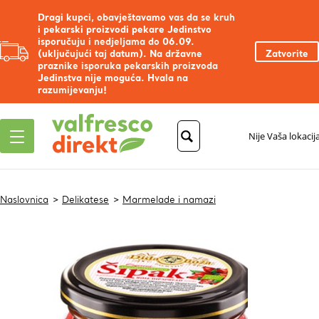
Dragi kupci, obavještavamo vas da se kruh
i pekarski proizvodi pekare Jedinstvo
isporučuju i nedjeljama do 06.09.
(uključujući taj datum). Na državne
Zatvorite
praznike isporuka pekarskih proizvoda
Jedinstva nije moguća. Hvala na
razumijevanju!
Nije Vaša lokacij
Naslovnica
Delikatese
Marmelade i namazi