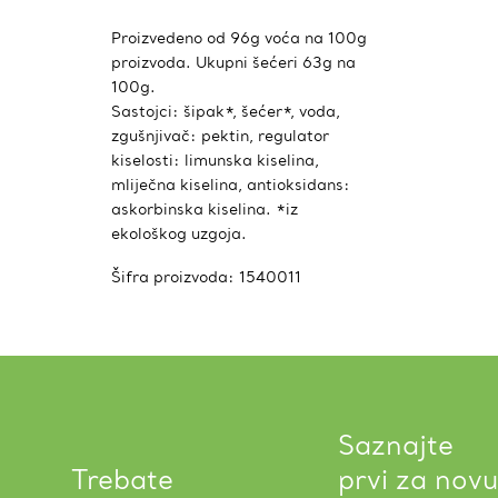
Proizvedeno od 96g voća na 100g
proizvoda. Ukupni šećeri 63g na
100g.
Sastojci: šipak*, šećer*, voda,
zgušnjivač: pektin, regulator
kiselosti: limunska kiselina,
mliječna kiselina, antioksidans:
askorbinska kiselina. *iz
ekološkog uzgoja.
Šifra proizvoda:
1540011
Saznajte
Trebate
prvi za novu