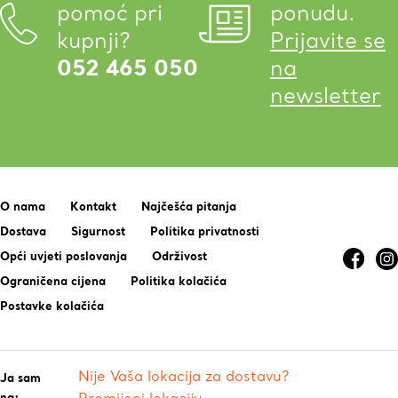
pomoć pri
ponudu.
kupnji?
Prijavite se
052 465 050
na
newsletter
O nama
Kontakt
Najčešća pitanja
Dostava
Sigurnost
Politika privatnosti
Opći uvjeti poslovanja
Održivost
Ograničena cijena
Politika kolačića
Postavke kolačića
Nije Vaša lokacija za dostavu?
Ja sam
na: