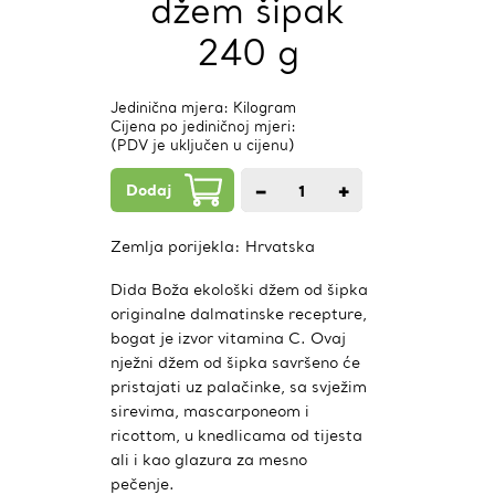
džem šipak
240 g
Jedinična mjera: Kilogram
Cijena po jediničnoj mjeri:
(PDV je uključen u cijenu)
Dodaj
−
+
1
kom.
Zemlja porijekla:
Hrvatska
Dida Boža ekološki džem od šipka
originalne dalmatinske recepture,
bogat je izvor vitamina C. Ovaj
nježni džem od šipka savršeno će
pristajati uz palačinke, sa svježim
sirevima, mascarponeom i
ricottom, u knedlicama od tijesta
ali i kao glazura za mesno
pečenje.