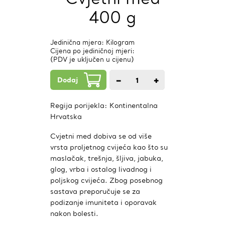
400 g
Jedinična mjera: Kilogram
Cijena po jediničnoj mjeri:
(PDV je uključen u cijenu)
Dodaj
−
+
1
kom.
Regija porijekla:
Kontinentalna
Hrvatska
Cvjetni med dobiva se od više
vrsta proljetnog cvijeća kao što su
maslačak, trešnja, šljiva, jabuka,
glog, vrba i ostalog livadnog i
poljskog cvijeća. Zbog posebnog
sastava preporučuje se za
podizanje imuniteta i oporavak
nakon bolesti.