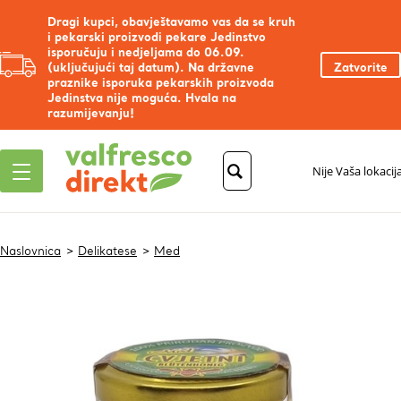
Dragi kupci, obavještavamo vas da se kruh
i pekarski proizvodi pekare Jedinstvo
isporučuju i nedjeljama do 06.09.
(uključujući taj datum). Na državne
Zatvorite
praznike isporuka pekarskih proizvoda
Jedinstva nije moguća. Hvala na
razumijevanju!
Nije Vaša lokacij
Naslovnica
Delikatese
Med