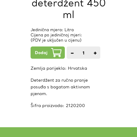
deterdžent 450
ml
Jedinična mjera: Litra
Cijena po jediničnoj mjeri:
(PDV je uključen u cijenu)
Dodaj
−
+
1
kom.
Zemlja porijekla:
Hrvatska
Deterdžent za ručno pranje
posuđa s bogatom aktivnom
pjenom.
Šifra proizvoda:
2120200