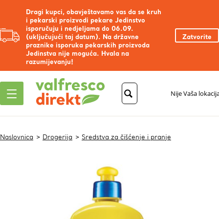
Dragi kupci, obavještavamo vas da se kruh
i pekarski proizvodi pekare Jedinstvo
isporučuju i nedjeljama do 06.09.
(uključujući taj datum). Na državne
Zatvorite
praznike isporuka pekarskih proizvoda
Jedinstva nije moguća. Hvala na
razumijevanju!
Nije Vaša lokacij
Naslovnica
Drogerija
Sredstva za čišćenje i pranje