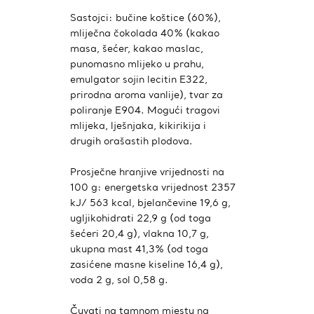
Sastojci: bučine koštice (60%),
mliječna čokolada 40% (kakao
masa, šećer, kakao maslac,
punomasno mlijeko u prahu,
emulgator sojin lecitin E322,
prirodna aroma vanlije), tvar za
poliranje E904. Mogući tragovi
mlijeka, lješnjaka, kikirikija i
drugih orašastih plodova.
Prosječne hranjive vrijednosti na
100 g: energetska vrijednost 2357
kJ/ 563 kcal, bjelančevine 19,6 g,
ugljikohidrati 22,9 g (od toga
šećeri 20,4 g), vlakna 10,7 g,
ukupna mast 41,3% (od toga
zasićene masne kiseline 16,4 g),
voda 2 g, sol 0,58 g.
Čuvati na tamnom mjestu na