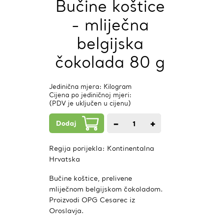
Bučine koštice
- mliječna
belgijska
čokolada 80 g
Jedinična mjera: Kilogram
Cijena po jediničnoj mjeri:
(PDV je uključen u cijenu)
Dodaj
−
+
1
kom.
Regija porijekla:
Kontinentalna
Hrvatska
Bučine koštice, prelivene
mliječnom belgijskom čokoladom.
Proizvodi OPG Cesarec iz
Oroslavja.