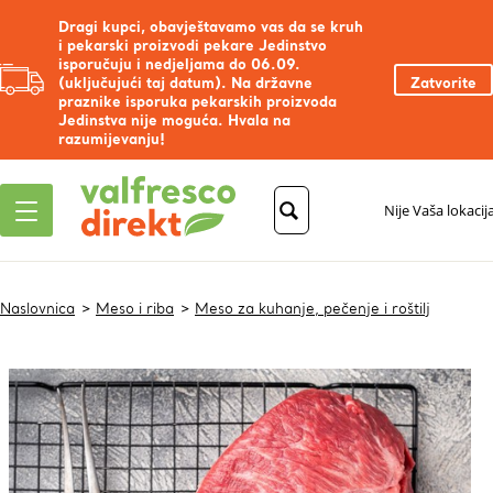
Dragi kupci, obavještavamo vas da se kruh
i pekarski proizvodi pekare Jedinstvo
isporučuju i nedjeljama do 06.09.
(uključujući taj datum). Na državne
Zatvorite
praznike isporuka pekarskih proizvoda
Jedinstva nije moguća. Hvala na
razumijevanju!
Nije Vaša lokacij
Naslovnica
Meso i riba
Meso za kuhanje, pečenje i roštilj