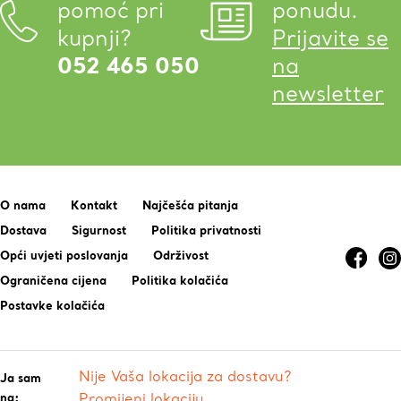
pomoć pri
ponudu.
kupnji?
Prijavite se
052 465 050
na
newsletter
O nama
Kontakt
Najčešća pitanja
Dostava
Sigurnost
Politika privatnosti
Opći uvjeti poslovanja
Održivost
Ograničena cijena
Politika kolačića
Postavke kolačića
Nije Vaša lokacija za dostavu?
Ja sam
na:
Promijeni lokaciju