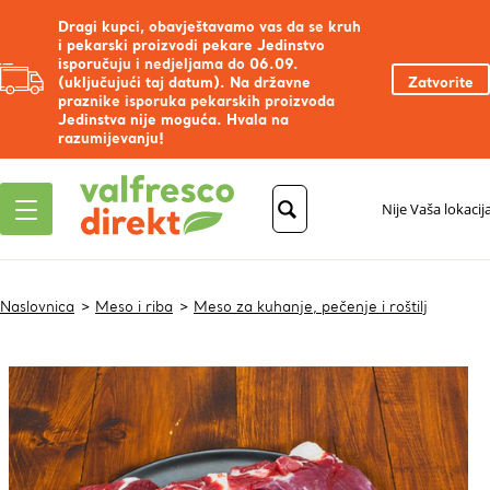
Dragi kupci, obavještavamo vas da se kruh
i pekarski proizvodi pekare Jedinstvo
isporučuju i nedjeljama do 06.09.
(uključujući taj datum). Na državne
Zatvorite
praznike isporuka pekarskih proizvoda
Jedinstva nije moguća. Hvala na
razumijevanju!
Nije Vaša lokacij
Naslovnica
Meso i riba
Meso za kuhanje, pečenje i roštilj