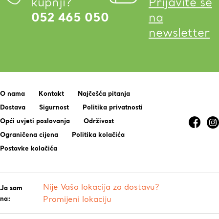
kupnji?
Prijavite se
052 465 050
na
newsletter
O nama
Kontakt
Najčešća pitanja
Dostava
Sigurnost
Politika privatnosti
Opći uvjeti poslovanja
Održivost
Ograničena cijena
Politika kolačića
Postavke kolačića
Nije Vaša lokacija za dostavu?
Ja sam
na:
Promijeni lokaciju