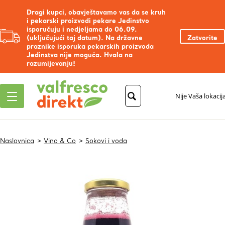
Dragi kupci, obavještavamo vas da se kruh
i pekarski proizvodi pekare Jedinstvo
isporučuju i nedjeljama do 06.09.
(uključujući taj datum). Na državne
Zatvorite
praznike isporuka pekarskih proizvoda
Jedinstva nije moguća. Hvala na
razumijevanju!
Nije Vaša lokacij
Naslovnica
Vino & Co
Sokovi i voda