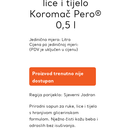
lice i tijelo
Koromač Pero®
0,5 l
Jedinična mjera: Litra
Cijena po jediničnoj mjeri:
(PDV je uključen u cijenu)
Proizvod trenutno nije
dostupan
Regija porijekla:
Sjeverni Jadran
Prirodni sapun za ruke, lice i tijelo
s hranjivom glicerinskom
formulom. Nježno čisti kožu beba i
odraslih bez isušivanja.