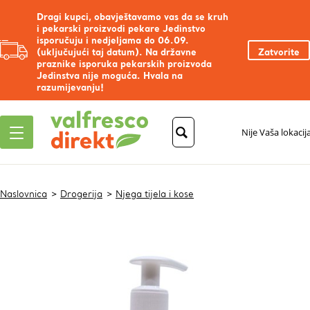
Dragi kupci, obavještavamo vas da se kruh
i pekarski proizvodi pekare Jedinstvo
isporučuju i nedjeljama do 06.09.
(uključujući taj datum). Na državne
Zatvorite
praznike isporuka pekarskih proizvoda
Jedinstva nije moguća. Hvala na
razumijevanju!
Nije Vaša lokacij
Naslovnica
Drogerija
Njega tijela i kose