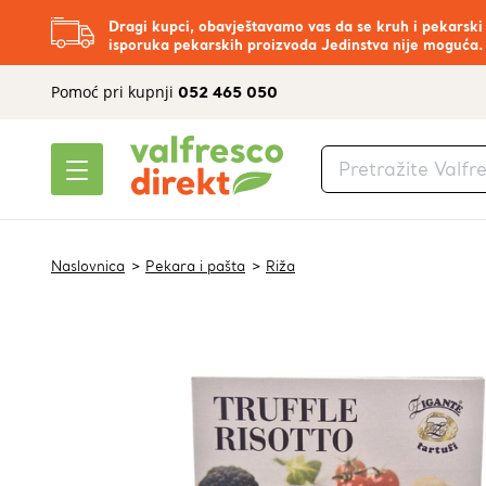
Dragi kupci, obavještavamo vas da se kruh i pekarski
isporuka pekarskih proizvoda Jedinstva nije moguća.
Pomoć pri kupnji
052 465 050
Naslovnica
Pekara i pašta
Riža