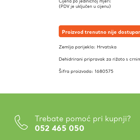
Cijena po jediničnoj mjeri:
(PDV je uključen u cijenu)
Proizvod trenutno nije dostupa
Zemlja porijekla:
Hrvatska
Dehidrirani pripravak za rižoto s crni
Šifra proizvoda:
1680575
Trebate pomoć pri kupnji?
052 465 050