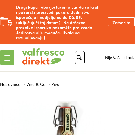
Dragi kupci, obavještavamo vas da se kruh
i pekarski proizvodi pekare Jedinstvo
isporučuju i nedjeljama do 06.09.
(uključujući taj datum). Na državne
Zatvorite
praznike isporuka pekarskih proizvoda
Jedinstva nije moguća. Hvala na
razumijevanju!
Nije Vaša lokacij
Naslovnica
Vino & Co
Pivo