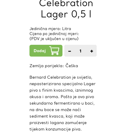
Celebration
Lager 0,5 l
Jedinična mjera: Litra
Cijena po jediničnoj mjeri:
(PDV je uključen u cijenu)
Dodaj
−
+
1
kom.
Zemlja porijekla:
Češka
Bernard Celebration je svijetlo,
nepasterizirano specijalno Lager
pivo s finim kvascima, iznimnog
okusa i aroma. Pošto je ovo pivo
sekundarno fermentirano u boci,
na dnu boce se može naći
sediment kvasca, koji može
proizvesti lagano zamućenje
tijekom konzumacije piva.