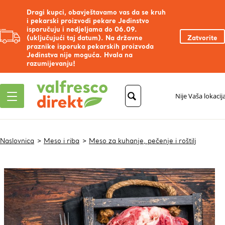
Dragi kupci, obavještavamo vas da se kruh
i pekarski proizvodi pekare Jedinstvo
isporučuju i nedjeljama do 06.09.
(uključujući taj datum). Na državne
Zatvorite
praznike isporuka pekarskih proizvoda
Jedinstva nije moguća. Hvala na
razumijevanju!
Nije Vaša lokacij
Naslovnica
Meso i riba
Meso za kuhanje, pečenje i roštilj