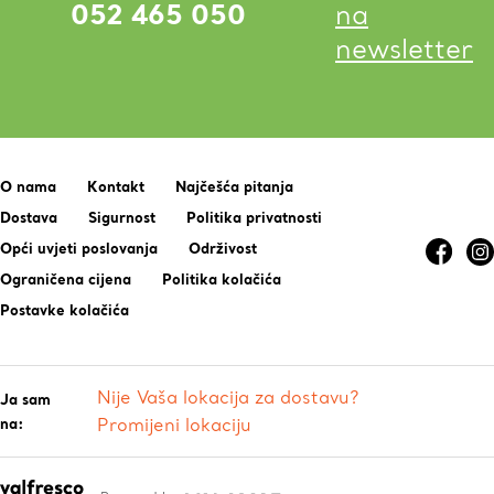
052 465 050
na
newsletter
O nama
Kontakt
Najčešća pitanja
Dostava
Sigurnost
Politika privatnosti
Opći uvjeti poslovanja
Održivost
Ograničena cijena
Politika kolačića
Postavke kolačića
Nije Vaša lokacija za dostavu?
Ja sam
na:
Promijeni lokaciju