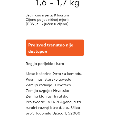
1,6 - 1,7 kg
Jedinična mjera: Kilogram
Cijena po jediničnoj mjeri:
(PDV je uključen u cijenu)
Proizvod trenutno nije
dostupan
Regija porijekla:
Istra
Meso bošarina (vrat) u komadu.
Pasmina: Istarsko govedo
Zemlja rođenja: Hrvatska
Zemlja uzgoja: Hrvatska
Zemlja klanja: Hrvatska
Proizvođač: AZRRI Agencija za
ruralni razvoj Istre d.o.o., Ulica
prof. Tugomila Ujčića 1, 52000