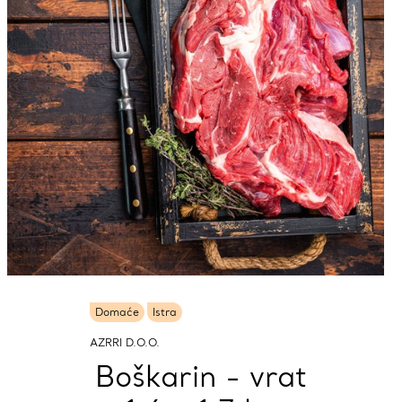
Domaće
Istra
AZRRI D.O.O.
Boškarin - vrat